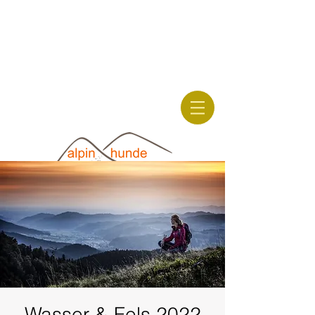
hunde-
wanderungen.com
alpinhunde.de
Wasser & Fels 2022