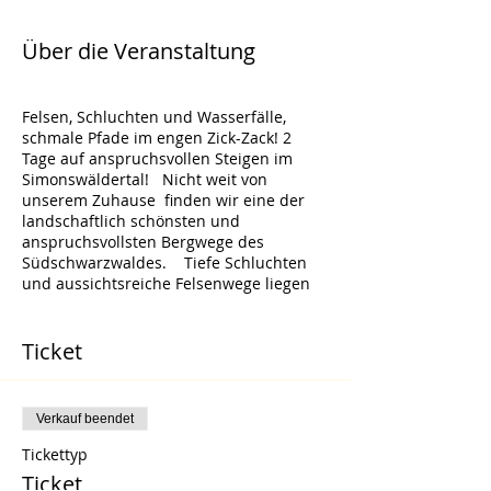
Über die Veranstaltung
Felsen, Schluchten und Wasserfälle,
schmale Pfade im engen Zick-Zack! 2
Tage auf anspruchsvollen Steigen im
Simonswäldertal! Nicht weit von
unserem Zuhause finden wir eine der
landschaftlich schönsten und
anspruchsvollsten Bergwege des
Südschwarzwaldes. Tiefe Schluchten
und aussichtsreiche Felsenwege liegen
hier ganz nah beieinander !
Bekannt sind sie erstaunlicherweise
dennoch nicht ...
Ticket
Basecamp: Gasthof Krone Simonswald
1.Tag : Felsenweg Schultiskopf, Abstieg
über den Kostgfällweg
Verkauf beendet
2.Tag : Wildbachtour , Teichschlucht ,
Hintereck
Tickettyp
Ticket