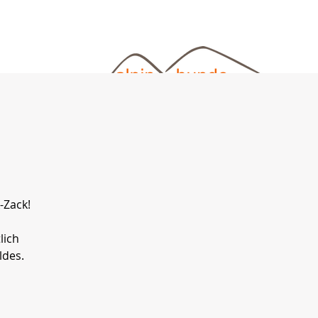
com
eit
Downloads
Kontakt
Buchen
Galerie
-Zack!
lich