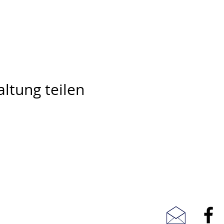
ltung teilen
pting
Telefon: 0049 7682 7298
Mobil: 0049 15209849258
rbach
Fax: 07682 921784
Mail: jhepting@online.de