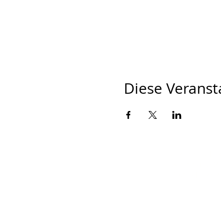
Diese Veransta
Johannes He
Schirmatte 2
79215 Biede