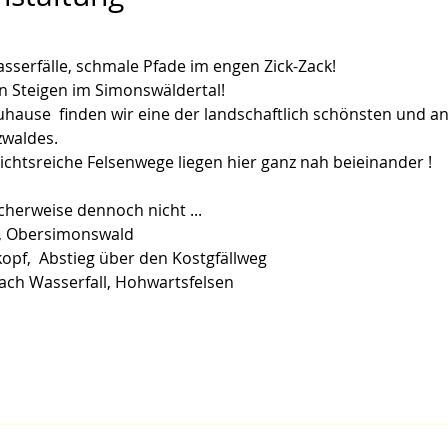
sserfälle, schmale Pfade im engen Zick-Zack!

 Steigen im Simonswäldertal!  

hause  finden wir eine der landschaftlich schönsten und a
ldes.   

cherweise dennoch nicht ...
, Obersimonswald 
kopf,  Abstieg über den Kostgfällweg 
bach Wasserfall, Hohwartsfelsen 