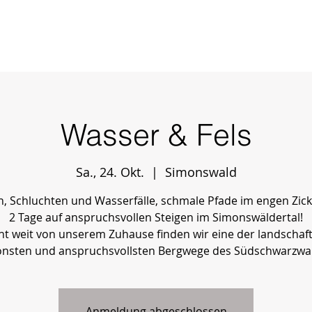
nde-wanderungen.
alpinhunde.de
Wasser & Fels
duell
Voraussetzungen
Mitgliederbereich
Termine und Verfügbark
Sa., 24. Okt.
  |  
Simonswald
n, Schluchten und Wasserfälle, schmale Pfade im engen Zick
2 Tage auf anspruchsvollen Steigen im Simonswäldertal!
ht weit von unserem Zuhause finden wir eine der landschaft
Anmeldung abgeschlossen