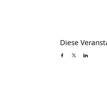
Diese Veransta
Johannes He
Schirmatte 2
79215 Biede