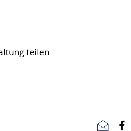
ltung teilen
pting
Telefon: 0049 7682 7298
Mobil: 0049 15209849258
rbach
Fax: 07682 921784
Mail: jhepting@online.de