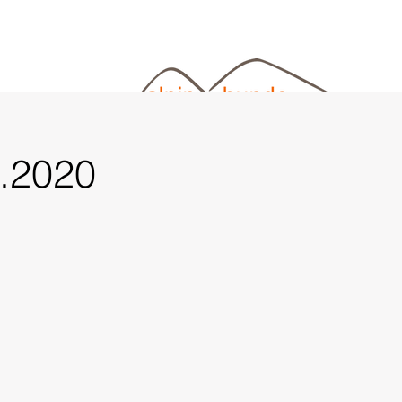
com
.2020
eit
Downloads
Kontakt
Buchen
Galerie