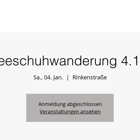
nde-wanderungen.
alpinhunde.de
eeschuhwanderung 4.1
duell
Voraussetzungen
Mitgliederbereich
Termine und Verfügbark
Sa., 04. Jan.
  |  
Rinkenstraße
Anmeldung abgeschlossen
Veranstaltungen ansehen