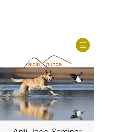
hunde-
wanderungen.com
alpinhunde.de
Anti-Jagd Seminar