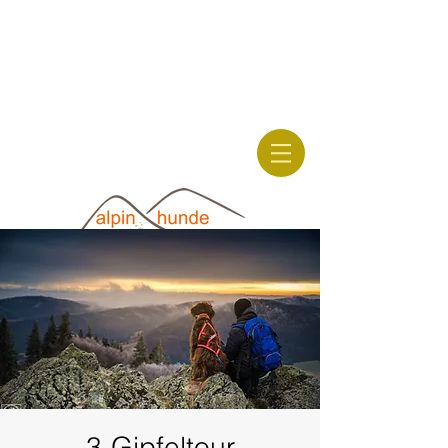
hunde-
wanderungen.com
alpinhunde.de
3-Gipfeltour